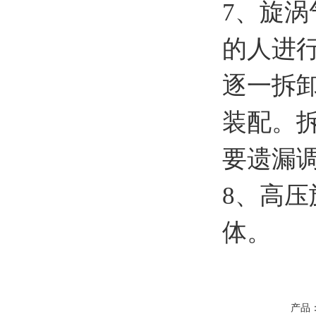
7、旋
的人进
逐一拆
装配。
要遗漏
8、高
体。
产品