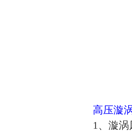
高压漩涡
1、漩