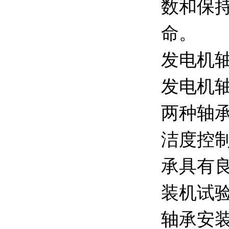
数和保
命。
发电机
发电机
两种轴
洁度控
承具有
装机试
轴承安