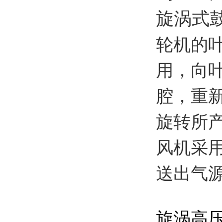
旋涡式
轮机的
用，向
腔，重
旋转所
风机采
送出气
旋涡高