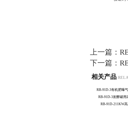
上一篇：
R
下一篇：
R
相关产品
REL
RB-91D-3有机
RB-91D-3发酵
RB-91D-211