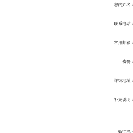
您的姓名
联系电话
常用邮箱
省份
详细地址
补充说明
验证码