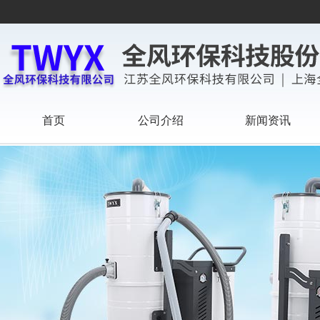
首页
公司介绍
新闻资讯