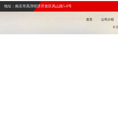
地址：南京市高淳经济开发区凤山路5-8号
首页
公司介绍
©