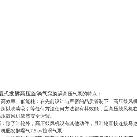
槽式发酵高压旋涡气泵
旋涡高压气泵的特点：
、高效率、低能耗：在先前设计与严密的品质管制下，高压鼓风
：所以吹喷吸引等任何方法任何方法都有其效能，且高压鼓风机
高压鼓风机依然安全运转。
高：除了叶轮外，高压鼓风机没有其他动件，且叶轮直接连接马
有机肥发酵曝气7.5kw旋涡气泵