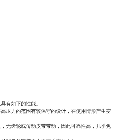
机具有如下的性能。
在高压力的范围有较保守的设计，在使用情形产生变
达，无齿轮或传动皮带带动，因此可靠性高，几乎免