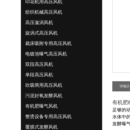
印花机用高压风机
纺织机械高压风机
高压漩涡风机
旋涡式高压风机
裁床吸附专用高压风机
电镀池曝气高压风机
双段高压风机
单段高压风机
吹吸两用高压风机
详细介
污泥好氧发酵风机
有机肥
有机肥曝气风机
足够的
整烫设备专用高压风机
水体中
发酵曝气
覆膜式发酵风机