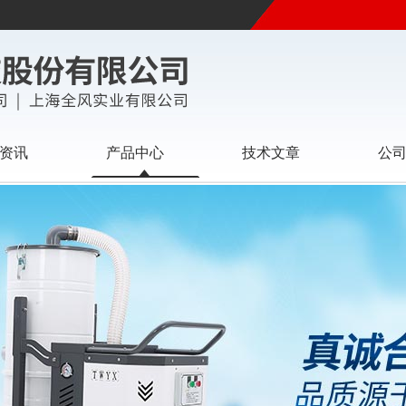
资讯
产品中心
技术文章
公