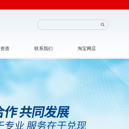
司资质
联系我们
淘宝网店