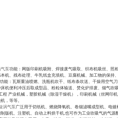
涡气泵
功能：网版印刷机吸附、焊接废气吸取、织布机吸丝、照
书本机、残布处理、牛乳纸盒充填机、豆腐机械、加工物的保持
吹风功能：瓦斯重油喷燃、洗瓶机吹干、纸布条吹送、干燥用空气
冲床机便利冲压后取成型品、粉粒体输送、焚化炉排废、烟气吹
工程 产业机械，塑胶机械（除湿干燥机），印刷机械（丝网印机）
烧机，等等。
旋涡气泵
广泛用于切纸机、燃烧降氧机、卷烟滤嘴成型机、电镀
相制版机、注塑机、自动上料烘干机,也可作为工业吹吸气的气源