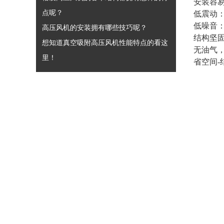
安装容
点呢？
低震动
低噪音
高压风机的安装拥有哪些技巧呢？
结构坚
想知道真空吸附高压风机性能特点的看这
无油气
里！
省空间