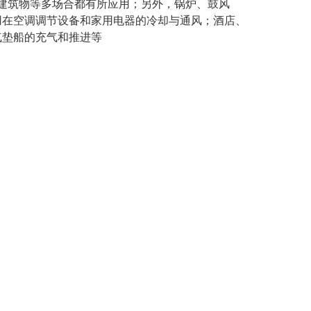
建筑物等多场合都有所应用；另外，锅炉、鼓风
用在空调调节设备和家用电器的冷却与通风；酒店、
气垫船的充气和推进等