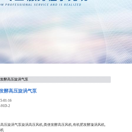
槽式发酵高压旋涡气泵
发酵高压旋涡气泵
-01-16
-91D-2
高压旋涡气泵旋涡高压风机,粪便发酵高压风机,有机肥发酵漩涡风机,
风机