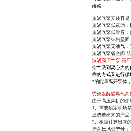
维修。
旋涡气泵
安装容易
旋涡气泵
低震动：
旋涡气泵
低噪音：
旋涡气泵
结构坚固
旋涡气泵
无油气，
旋涡气泵
省空间-
漩涡高压气泵-高
空气受到离心力的
样的方式又进行循
*的能量离开泵体，
粪便发酵罐曝气高
由于高压风机的使
1、需要确定现场
造成选出来的产品
2、根据计算出来
择高压风机型号；