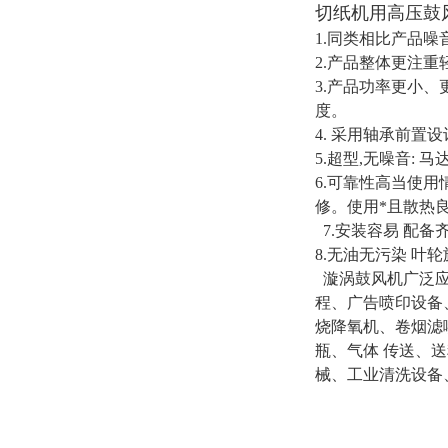
切纸机用高压鼓
1.同类相比产品噪
2.产品整体更注重
3.产品功率更小
度。
4. 采用轴承前
5.超型,无噪音:
6.可靠性高当使
修。使用*且散热
7.安装容易 配
8.无油无污染 
漩涡鼓风机广泛应
程、广告喷印设备
烧降氧机、卷烟滤
瓶、气体 传送、
械、工业清洗设备