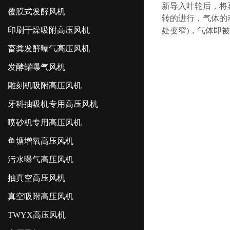
新导入叶轮后，将
覆膜式发酵风机
转的进行，气体的
印刷干燥吸附高压风机
处变窄)，气体即
畜粪发酵曝气高压风机
发酵罐曝气风机
雕刻机吸附高压风机
牙科抽吸机专用高压风机
喷砂机专用高压风机
鱼塘增氧高压风机
污水曝气高压风机
抽真空高压风机
真空吸附高压风机
TWYX高压风机