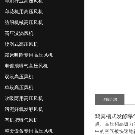
印刷行业高压风机
印花机用高压风机
纺织机械高压风机
高压漩涡风机
旋涡式高压风机
裁床吸附专用高压风机
电镀池曝气高压风机
双段高压风机
单段高压风机
吹吸两用高压风机
详细介绍
污泥好氧发酵风机
鸡粪槽式发酵曝
有机肥曝气风机
点。高压和高吸力
整烫设备专用高压风机
中的空气被快速地