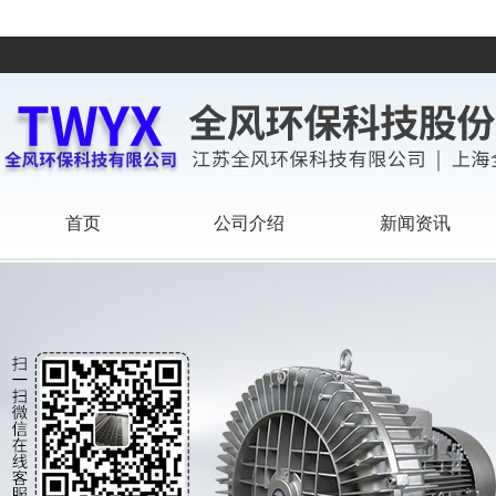
首页
公司介绍
新闻资讯