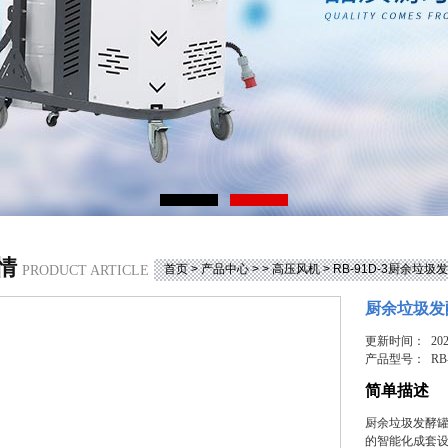
情
首页
>
产品中心
> >
高压风机
> RB-91D-3厨余垃
PRODUCT ARTICLE
厨余垃圾发
更新时间： 2025
产品型号：
RB
简单描述
厨余垃圾发酵
的智能化成套