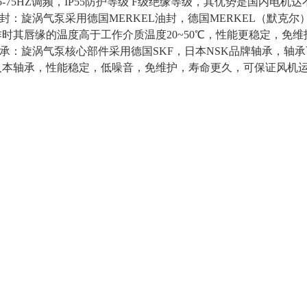
5-75HZ调频，IP55防护等级 F级绝缘等级，其优势是国内电
油封：旋涡气泵采用德国MERKEL油封，德国MERKEL（默克尔
时其唇缘的温度高于工作介质温度20~50℃，性能更稳定，免
轴承：旋涡气泵核心部件采用德国SKF，日本NSK品牌轴承，轴承
人本轴承，性能稳定，低噪音，免维护，寿命更久，可保证风机