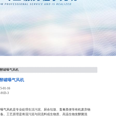
圾发酵罐曝气风机
酵罐曝气风机
-01-16
-91D-3
罐曝气风机是专业处理生活污泥、厨余垃圾、畜禽粪便等有机废弃物
设备。工艺原理是将湿污泥与回流料或生物质、高温生物发酵菌混