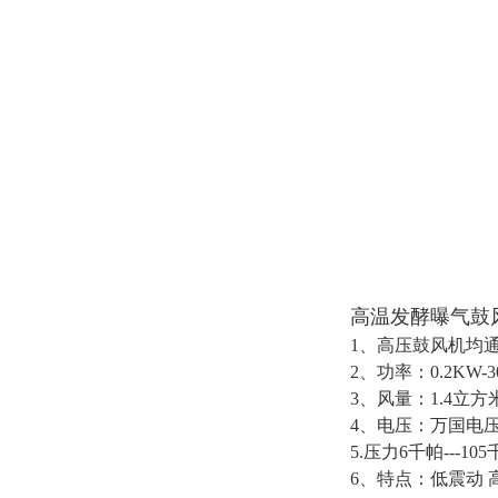
高温发酵曝气鼓
1、高压鼓风机均通
2、功率：0.2KW-3
3、风量：1.4立方米
4、电压：万国电压： 5
5.压力6千帕---10
6、特点：低震动 