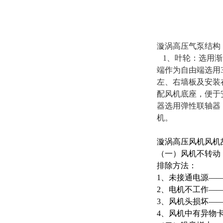
漩涡高压气泵结构
1、叶轮：选用渐
端作为自由端选用
左、右墙板及安装
配风机底座，便于
器选用弹性联轴器
机。
漩涡高压风机
​风
（一）风机不转动
排除方法：
1、未接通电源—
2、电机不工作—
3、风机头损坏—
4、风机中有异物