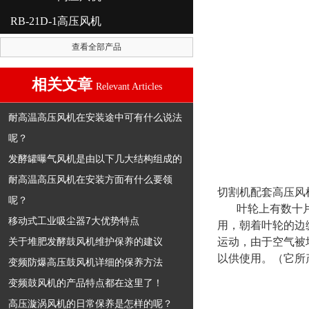
RB-21D-1高压风机
查看全部产品
相关文章
Relevant Articles
耐高温高压风机在安装途中可有什么说法
呢？
发酵罐曝气风机是由以下几大结构组成的
耐高温高压风机在安装方面有什么要领
切割机配套高压风
呢？
叶轮上有数十片叶
移动式工业吸尘器7大优势特点
用，朝着叶轮的边
关于堆肥发酵鼓风机维护保养的建议
运动，由于空气被
以供使用。（它所产
变频防爆高压鼓风机详细的保养方法
变频鼓风机的产品特点都在这里了！
高压漩涡风机的日常保养是怎样的呢？