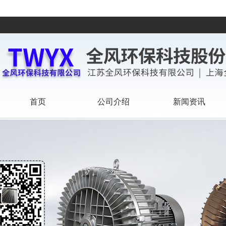
首页
公司介绍
新闻资讯