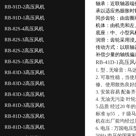
轴承：近联轴器端作
RB-91D-2高压风机
承以适应热臌胀时
RB-91D-1高压风机
同步齿轮：由齿圈
机体：由机壳和左
RB-82S-4高压风机
底座：中、小型风
RB-82S-3高压风机
润滑：齿轮采用浸
传动方式：以联轴
RB-82S-2高压风机
补偿少量的轴线偏
RB-82S-1高压风机
RB-41D-1高压
1. 型 , 无噪
RB-83D-3高压风机
2. 可靠性稳，
RB-83D-2高压风机
修。使用散热良好
3. 安装容易 
RB-83D-1高压风机
4. 无油无污染
RB-81D-3高压风机
5.品质 经过2
标准 ip55 ，
RB-81D-2高压风机
机在出厂前均经过
RB-81D-1高压风机
6. 电压 : 万国电
50Hz 电压的国家