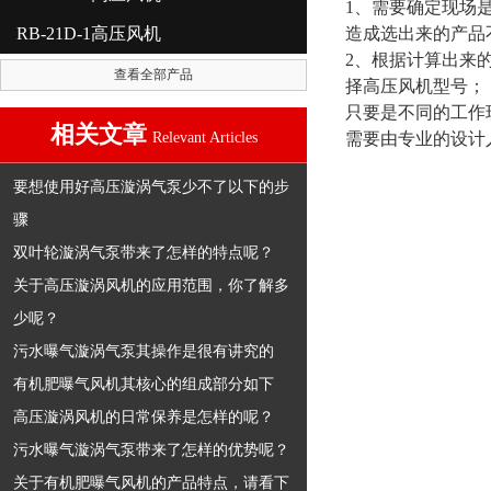
1、需要确定现场
RB-21D-1高压风机
造成选出来的产品
2、根据计算出来
查看全部产品
择高压风机型号；
只要是不同的工作
相关文章
Relevant Articles
需要由专业的设计
要想使用好高压漩涡气泵少不了以下的步
骤
双叶轮漩涡气泵带来了怎样的特点呢？
关于高压漩涡风机的应用范围，你了解多
少呢？
污水曝气漩涡气泵其操作是很有讲究的
有机肥曝气风机其核心的组成部分如下
高压漩涡风机的日常保养是怎样的呢？
污水曝气漩涡气泵带来了怎样的优势呢？
关于有机肥曝气风机的产品特点，请看下