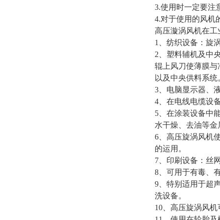
3.使用时一定要
4.对于使用的风
高压漩涡风机在工
1、纺织设备：旋
2、塑料辅机及中
辊上风刀使薄膜与
以及中央供料系统
3、电脑显示器、
4、在电线电缆设
5、在涂装设备中
水干燥、去油等金
6、高压旋涡风机
的运用。
7、印刷设备：丝
8、可用于有毒、
9、特别适用于超
洗设备。
10、高压旋涡风
11、使用在轮胎