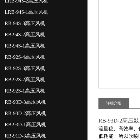
LRB-94S-2高压风机
LRB-94S-1高压风机
RB-94S-3高压风机
RB-94S-2高压风机
RB-94S-1高压风机
RB-92S-4高压风机
RB-92S-3高压风机
RB-92S-2高压风机
RB-92S-1高压风机
RB-93D-3高压风机
详细介绍
RB-93D-2高压风机
RB-93D-2高压
RB-93D-1高压风机
流量稳、高效率、
RB-91D-3高压风机
低耗能：所以吹喷