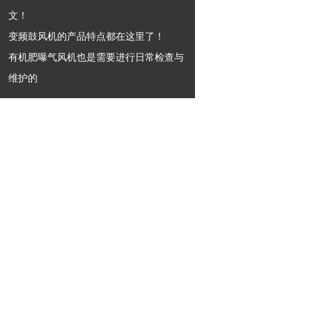
文！
变频鼓风机的产品特点都在这里了！
有机肥曝气风机也是需要进行日常检查与
维护的