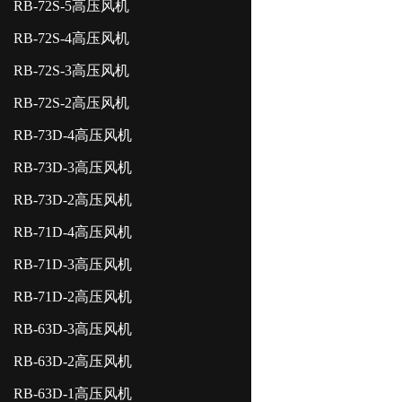
RB-72S-5高压风机
RB-72S-4高压风机
RB-72S-3高压风机
RB-72S-2高压风机
RB-73D-4高压风机
RB-73D-3高压风机
RB-73D-2高压风机
RB-71D-4高压风机
RB-71D-3高压风机
RB-71D-2高压风机
RB-63D-3高压风机
RB-63D-2高压风机
RB-63D-1高压风机