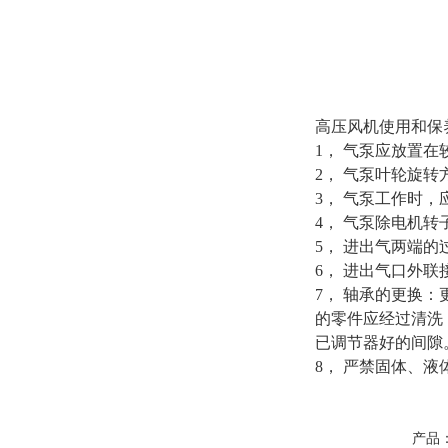
高压风机
使用和保
1， 气泵应放置
2， 气泵叶轮旋
3， 气泵工作时
4， 气泵除电机
5， 进出气两端
6， 进出气口外联
7， 轴承的更换
的零件应经过清洗
已调节器好的间隙
8， 严禁固体、
产品