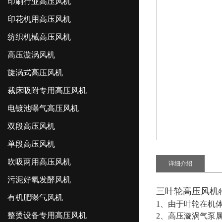
印刷行业高压风机
印花机用高压风机
纺织机械高压风机
高压漩涡风机
旋涡式高压风机
裁床吸附专用高压风机
电镀池曝气高压风机
双段高压风机
单段高压风机
吹吸两用高压风机
详细介绍
污泥好氧发酵风机
三叶轮高压风机
有机肥曝气风机
1、由于叶轮在机
整烫设备专用高压风机
2、高压漩涡气泵