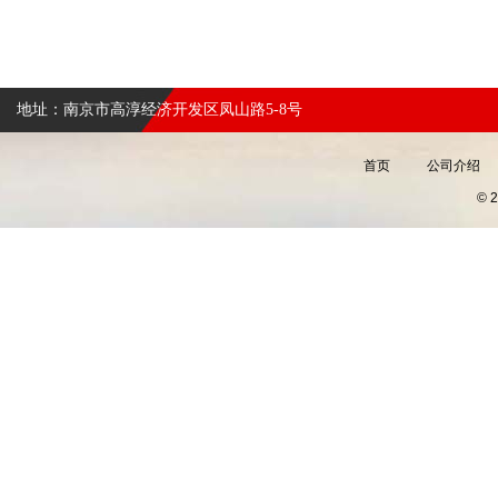
地址：南京市高淳经济开发区凤山路5-8号
首页
公司介绍
©