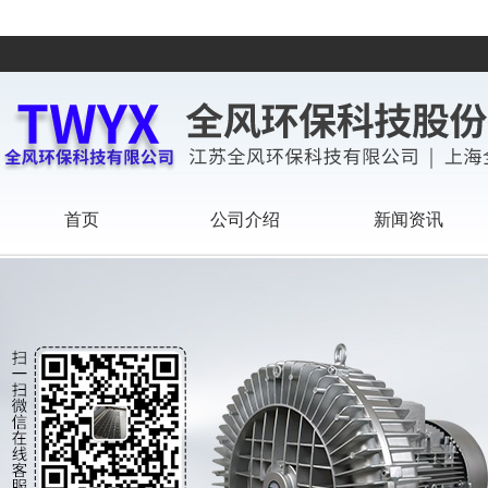
首页
公司介绍
新闻资讯