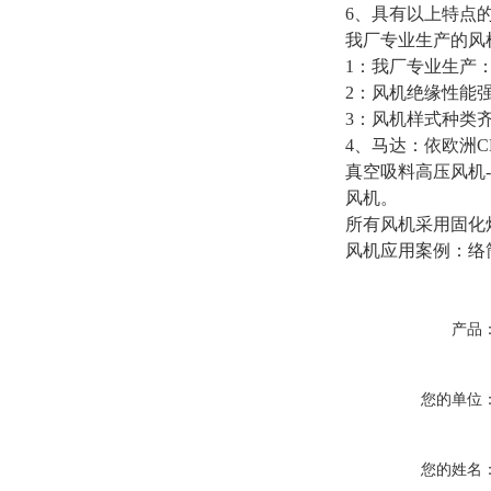
6、具有以上特点的
我厂专业生产的风
1：我厂专业生产：
2：风机绝缘性能
3：风机样式种类
4、马达：依欧洲
真空吸料高压风机
风机。
所有风机采用固化
风机应用案例：络
产品
您的单位
您的姓名