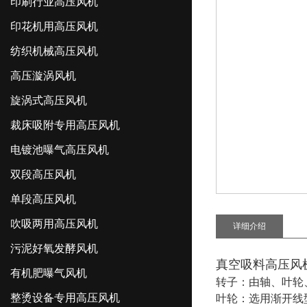
印刷行业高压风机
印花机用高压风机
纺织机械高压风机
高压漩涡风机
旋涡式高压风机
裁床吸附专用高压风机
电镀池曝气高压风机
双段高压风机
单段高压风机
吹吸两用高压风机
详细介绍
污泥好氧发酵风机
真空吸料高压风
有机肥曝气风机
转子：由轴、叶轮
整烫设备专用高压风机
叶轮：选用渐开线