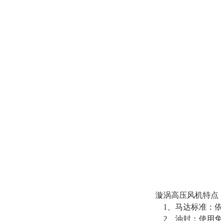
漩涡高压风机特点
1、马达标准：依标
2、油封：使用免