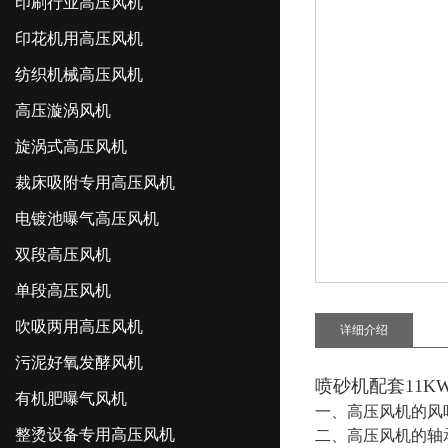
印刷行业高压风机
印花机用高压风机
纺织机械高压风机
高压漩涡风机
旋涡式高压风机
裁床吸附专用高压风机
电镀池曝气高压风机
双段高压风机
单段高压风机
吹吸两用高压风机
详细介绍
污泥好氧发酵风机
喷砂机配套11K
有机肥曝气风机
一、高压风机的风
整烫设备专用高压风机
二、高压风机的轴承