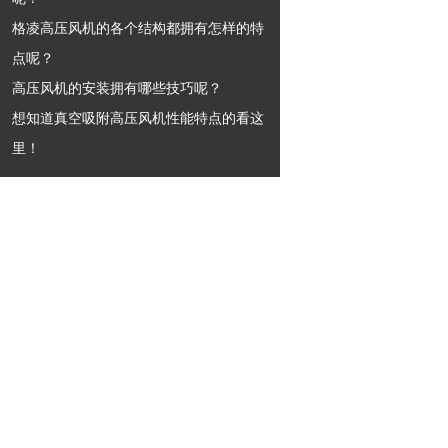
格凌高压风机的各个结构都拥有怎样的特
点呢？
高压风机的安装拥有哪些技巧呢？
想知道真空吸附高压风机性能特点的看这
里！