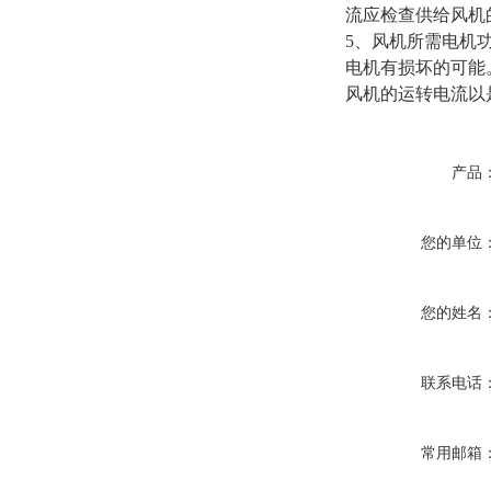
流应检查供给风机
5、风机所需电机
电机有损坏的可能
风机的运转电流以
产品
您的单位
您的姓名
联系电话
常用邮箱