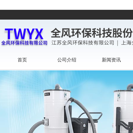
首页
公司介绍
新闻资讯