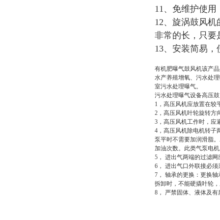
11、免维护使
12、旋涡鼓风
非常的长，只要
13、安装简易，
有机肥曝气鼓风机
该产品
水产养殖增氧、污水处理
室污水处理曝气。
污水处理曝气设备高压鼓
1，高压风机应放置在较
2，高压风机叶轮旋转方
3，高压风机工作时，应
4，高压风机除电机转子
泵平时不需要加润滑脂。
加油次数。此类气泵电机
5， 进出气两端的过滤
6， 进出气口外联接必须
7， 轴承的更换：更换
拆卸时，不能硬撬叶轮，
8， 严禁固体、液体及