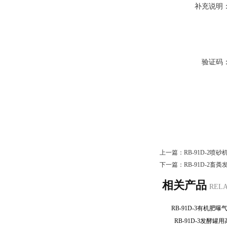
补充说明
验证码
上一篇：
RB-91D-2喷
下一篇：
RB-91D-2畜
相关产品
REL
RB-91D-3有机
RB-91D-3发酵