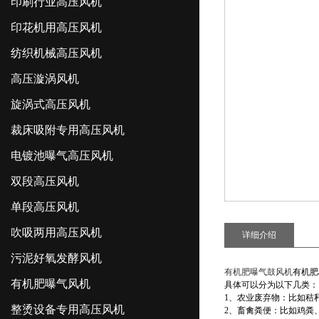
印刷行业高压风机
印花机用高压风机
纺织机械高压风机
高压漩涡风机
旋涡式高压风机
裁床吸附专用高压风机
电镀池曝气高压风机
双段高压风机
单段高压风机
吹吸两用高压风机
详细介绍
污泥好氧发酵风机
有机肥曝气鼓风机
有机肥
有机肥曝气风机
具体可以分为以下几类：
1、农业废弃物：比如秸
整烫设备专用高压风机
2、畜禽粪便
：比如鸡粪