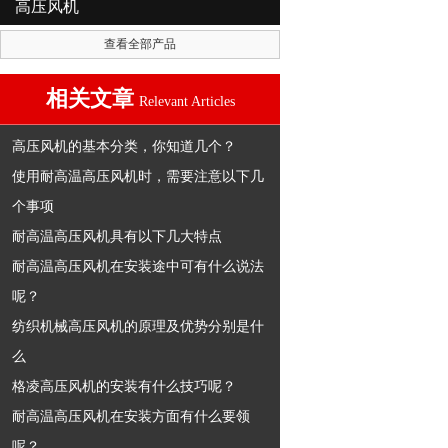
高压风机
查看全部产品
相关文章
Relevant Articles
高压风机的基本分类，你知道几个？
使用耐高温高压风机时，需要注意以下几
个事项
耐高温高压风机具有以下几大特点
耐高温高压风机在安装途中可有什么说法
呢？
纺织机械高压风机的原理及优势分别是什
么
格凌高压风机的安装有什么技巧呢？
耐高温高压风机在安装方面有什么要领
呢？