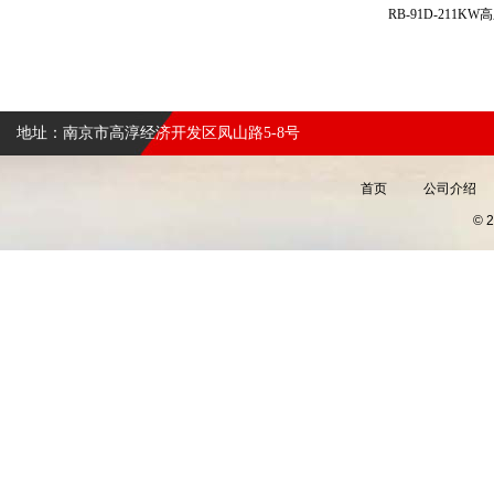
RB-91D-211
地址：南京市高淳经济开发区凤山路5-8号
首页
公司介绍
©