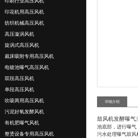
印刷行业高压风机
印花机用高压风机
纺织机械高压风机
高压漩涡风机
旋涡式高压风机
裁床吸附专用高压风机
电镀池曝气高压风机
双段高压风机
单段高压风机
吹吸两用高压风机
详细介绍
污泥好氧发酵风机
鼓风机发酵曝气
有机肥曝气风机
池底部，进行曝气
整烫设备专用高压风机
污水处理曝气鼓风机一