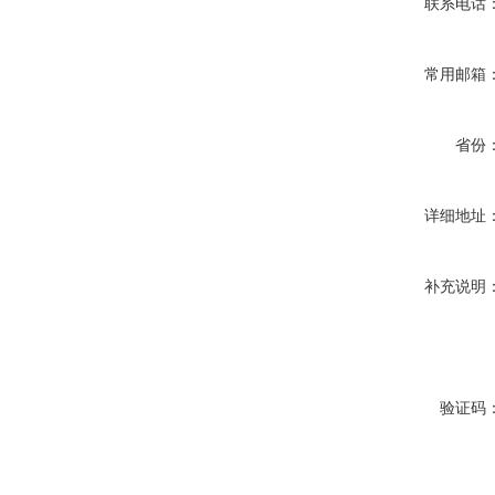
联系电话
常用邮箱
省份
详细地址
补充说明
验证码