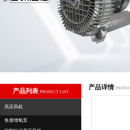
产品详情
PRODU
产品列表
PRODUCT LIST
高压风机
鱼塘增氧泵