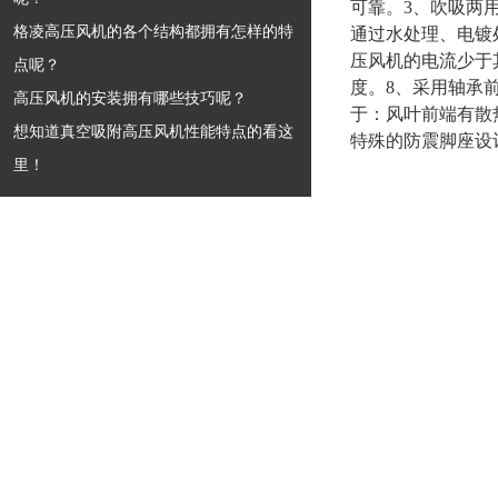
可靠。3、吹吸两
格凌高压风机的各个结构都拥有怎样的特
通过水处理、电镀
压风机的电流少于
点呢？
度。8、采用轴承
高压风机的安装拥有哪些技巧呢？
于：风叶前端有散
想知道真空吸附高压风机性能特点的看这
特殊的防震脚座设
里！