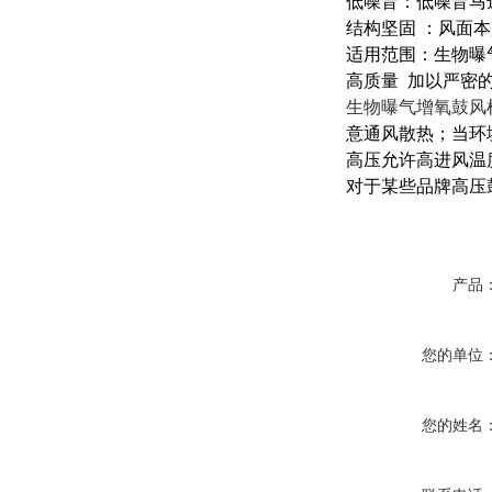
低噪音：低噪音马
结构坚固 ：风面
适用范围：生物曝
高质量 加以严密
生物曝气增氧鼓风
意通风散热；当环
高压允许高进风温度
对于某些品牌高压
产品
您的单位
您的姓名