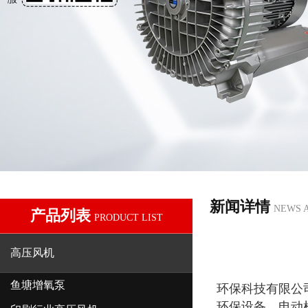
新闻详情
NEWS 
产品列表
PRODUCT LIST
高压风机
鱼塘增氧泵
环保科技有限公司
环保设备、电动