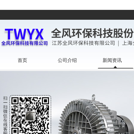
首页
公司介绍
新闻资讯