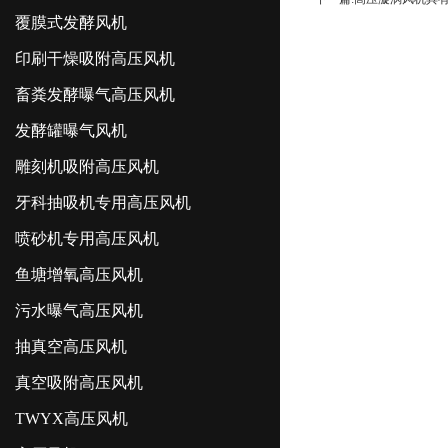
覆膜式发酵风机
印刷干燥吸附高压风机
畜粪发酵曝气高压风机
发酵罐曝气风机
雕刻机吸附高压风机
牙科抽吸机专用高压风机
喷砂机专用高压风机
鱼塘增氧高压风机
污水曝气高压风机
抽真空高压风机
真空吸附高压风机
TWYX高压风机