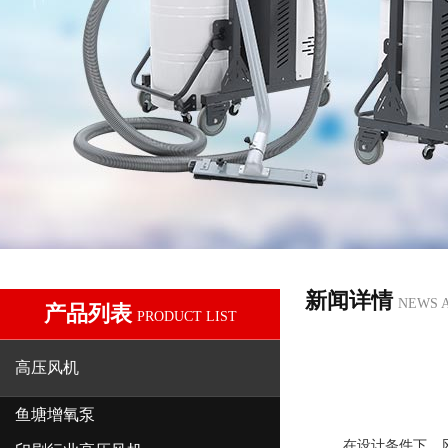
新闻详情
NEWS 
产品列表
PRODUCT LIST
高压风机
鱼塘增氧泵
在设计条件下，风压为