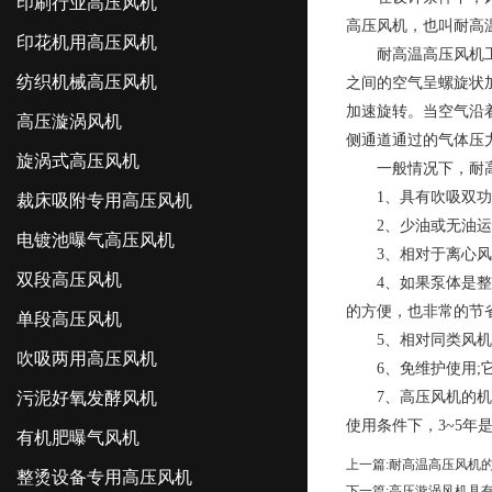
印刷行业高压风机
高压风机，也叫耐高
印花机用高压风机
耐高温高压风机
纺织机械高压风机
之间的空气呈螺旋状
加速旋转。当空气沿
高压漩涡风机
侧通道通过的气体压
旋涡式高压风机
一般情况下，
耐
1、具有吹吸双功能
裁床吸附专用高压风机
2、少油或无油运转
电镀池曝气高压风机
3、相对于离心风机
双段高压风机
4、如果泵体是整体
的方便，也非常的节
单段高压风机
5、相对同类风机，
吹吸两用高压风机
6、免维护使用;它
污泥好氧发酵风机
7、高压风机的机械
使用条件下，3~5年是
有机肥曝气风机
上一篇:
耐高温高压风机
整烫设备专用高压风机
下一篇:
高压漩涡风机具