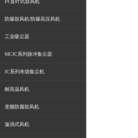
PF直叶式鼓风机
防爆鼓风机/防爆高压风机
工业吸尘器
MCJC系列脉冲集尘器
JC系列布袋集尘机
耐高温风机
变频防腐鼓风机
漩涡式风机