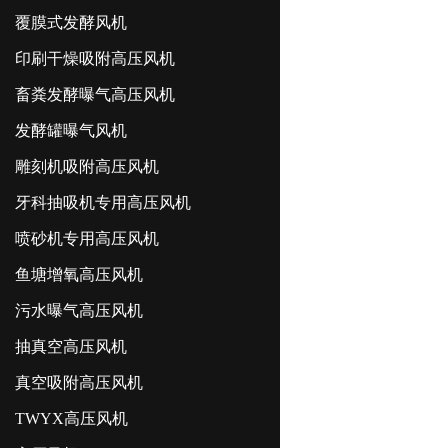
覆膜式发酵风机
印刷干燥吸附高压风机
畜粪发酵曝气高压风机
发酵罐曝气风机
雕刻机吸附高压风机
牙科抽吸机专用高压风机
喷砂机专用高压风机
鱼塘增氧高压风机
污水曝气高压风机
抽真空高压风机
真空吸附高压风机
TWYX高压风机