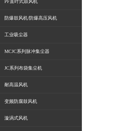
PF直叶式鼓风机
防爆鼓风机/防爆高压风机
工业吸尘器
MCJC系列脉冲集尘器
JC系列布袋集尘机
耐高温风机
变频防腐鼓风机
漩涡式风机