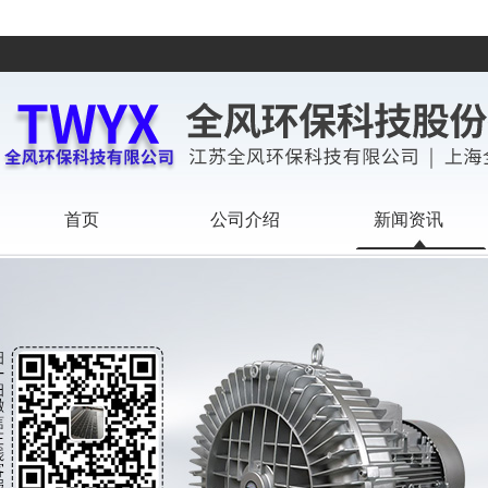
首页
公司介绍
新闻资讯