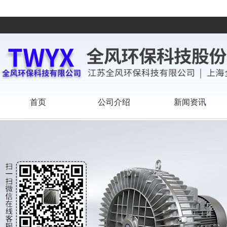
首页
公司介绍
新闻资讯