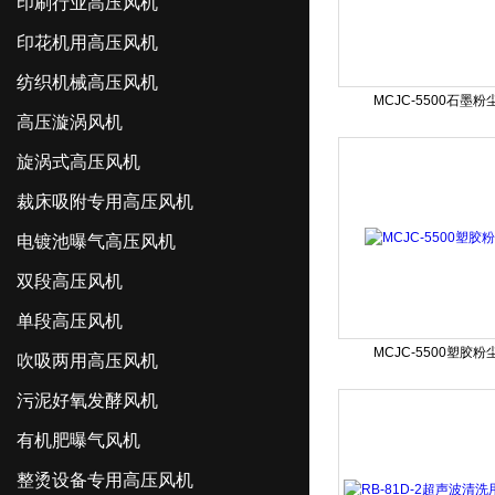
印刷行业高压风机
印花机用高压风机
纺织机械高压风机
MCJC-5500石墨
高压漩涡风机
旋涡式高压风机
裁床吸附专用高压风机
电镀池曝气高压风机
双段高压风机
单段高压风机
MCJC-5500塑胶
吹吸两用高压风机
污泥好氧发酵风机
有机肥曝气风机
整烫设备专用高压风机