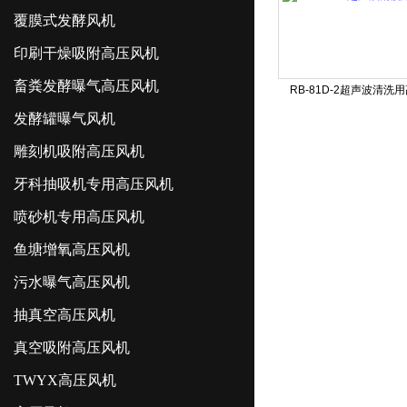
覆膜式发酵风机
印刷干燥吸附高压风机
畜粪发酵曝气高压风机
RB-81D-2超声波清洗
发酵罐曝气风机
雕刻机吸附高压风机
牙科抽吸机专用高压风机
喷砂机专用高压风机
鱼塘增氧高压风机
污水曝气高压风机
抽真空高压风机
真空吸附高压风机
TWYX高压风机