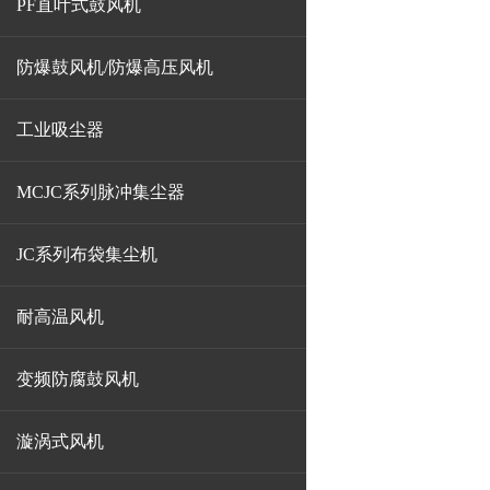
PF直叶式鼓风机
防爆鼓风机/防爆高压风机
工业吸尘器
MCJC系列脉冲集尘器
JC系列布袋集尘机
耐高温风机
变频防腐鼓风机
漩涡式风机