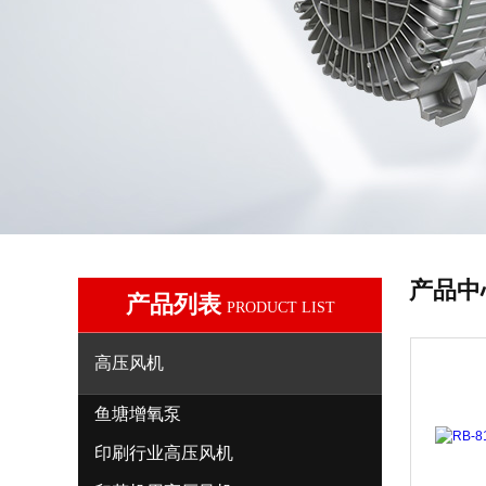
产品中
产品列表
PRODUCT LIST
高压风机
鱼塘增氧泵
印刷行业高压风机