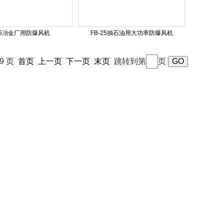
-5冶金厂用防爆风机
FB-25抽石油用大功率防爆风机
89 页
首页
上一页
下一页
末页
跳转到第
页