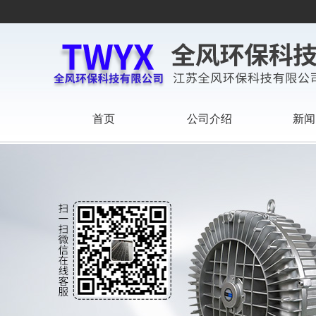
首页
公司介绍
新闻