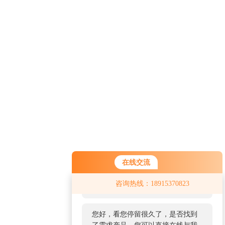
在线交流
您好！欢迎前来咨询，很高兴为您
咨询热线：18915370823
服务，请问您要咨询什么问题呢？
您好，看您停留很久了，是否找到