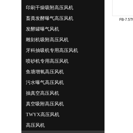
印刷干燥吸附高压风机
畜粪发酵曝气高压风机
FB-7.
发酵罐曝气风机
雕刻机吸附高压风机
牙科抽吸机专用高压风机
喷砂机专用高压风机
鱼塘增氧高压风机
污水曝气高压风机
抽真空高压风机
真空吸附高压风机
TWYX高压风机
高压风机